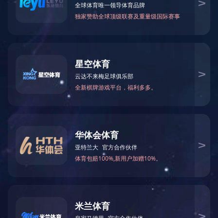
重点项目
矿山修复治理项目
|
政府机关
行业相关链接
ICP备案：
蒙ICP备18003771号-1
版权所有：九游在线官方官网
地址：内蒙古呼和浩特市新城区海拉尔东街7-1号环投集团
|
官方网站
|
星空平台
|
华体会平台
|
米兰官方站网页版
|
安博官方网站
|
新利官方网站
|