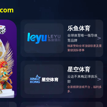
域
党的建设
党风廉政建设
职工天地
联系我们
节点