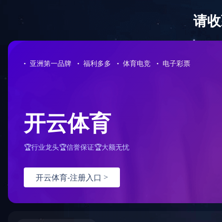
您的位置：
首页
>
生态环境大数据
国