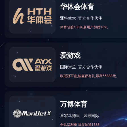
投资建设国家工业互联网标识解析（内
识赋能内蒙古“粮仓”“肉库”“奶罐”，深
力打造自治区工业大脑，推动工业园区高端